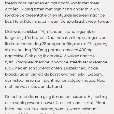
ineens naar beneden en dat hoofd kon ik niet meer
optillen. Ik ging zitten met mijn hand onder mijn kin,
rondde de presentatie af en stuurde iedereen naar de
bar. Na enkele minuten kwam de spierkracht weer terug.
Dat was schrikken. Mijn lichaam stond eigenlijk al
langere tijd ‘in brand’. Daar had ik zelf oplossingen voor.
Ik dronk iedere dag 25 koppen koffie, rookte 25 sigaren,
slikte elke dag 1000mg paracetamol en 400mg
naproxine. Ook ging ik om de 4-6 weken naar de
fysio-/manueel therapeut voor de steeds terugkerende
rug-, nek en schouderklachten. Duizeligheid, hoge
bloeddruk en pijn op de borst kwamen erbij. Exceem,
darmstoornissen en nachtmerries volgden netjes. Nee,
met mij was niets aan de hand.
De ochtend daarna ging ik naar de huisarts. Hij had mij
al zo vaak gewaarschuwd. Nu is het klaar, zei hij. Maar
ik kon me niet ziek melden, want ik was onmisbaar