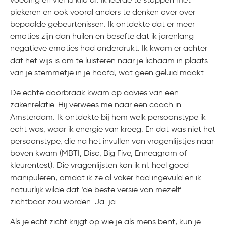
piekeren en ook vooral anders te denken over over
bepaalde gebeurtenissen. Ik ontdekte dat er meer
emoties zijn dan huilen en besefte dat ik jarenlang
negatieve emoties had onderdrukt. Ik kwam er achter
dat het wijs is om te luisteren naar je lichaam in plaats
van je stemmetje in je hoofd, wat geen geluid maakt.
De echte doorbraak kwam op advies van een
zakenrelatie. Hij verwees me naar een coach in
Amsterdam. Ik ontdekte bij hem welk persoonstype ik
echt was, waar ik energie van kreeg. En dat was niet het
persoonstype, die na het invullen van vragenlijstjes naar
boven kwam (MBTI, Disc, Big Five, Enneagram of
kleurentest). Die vragenlijsten kon ik nl. heel goed
manipuleren, omdat ik ze al vaker had ingevuld en ik
natuurlijk wilde dat ‘de beste versie van mezelf’
zichtbaar zou worden. Ja..ja..
Als je echt zicht krijgt op wie je als mens bent, kun je