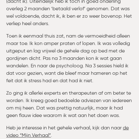
(dacht ik). Uiteindelijk heb ik toch in goed onderling
overleg 2 maanden ‘betaald verlof’ genomen. Dat was
wel voldoende, dacht ik, ik ben er zo weer bovenop. Het
verliep heel anders.
Toen ik eenmaal thuis zat, nam de vermoeidheid alleen
maar toe. Ik kon amper praten of lopen. Ik was volledig
uitgeput en lag vrijwel de gehele dag op bed met de
gordijnen dicht. Pas na 3 maanden kon ik wat gaan
wandelen. En naar de psycholoog. Na 3 sessies hield ik
dat voor gezien, want die bleef maar hameren op het
feit dat ik stress had en dat had ik niet.
Zo ging ik allerlei experts en therapeuten af om beter te
worden. Ik kreeg goed bedoelde adviezen van iedereen
om mij heen. Dat was prettig natuurlijk, maar ik had
geen flauw idee waarom ik wat aan het doen was.
Heb je interesse in het gehele verhaal, kijk dan naar
de
video “Mijn Verhaal”
.