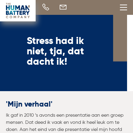
HOME
HERSTEL
PREVENTIE
Stress had ik
OVER ONS
niet, tja, dat
REFERENTIES
LOCATIES
dacht ik!
CONTACT
MIJN VERHAAL
ZELFTEST
GO-VOETBAL
'Mijn verhaal'
Ik gaf in 2010 ’s avonds een presentatie aan een groep
[wpml_language_selector_widget]
mensen. Dat deed ik vaak en vond ik heel leuk om te
doen. Aan het eind van die presentatie viel mijn hoofd