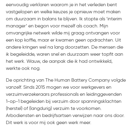
eenvoudig verklaren waarom je in het verleden bent
vastgelopen en welke keuzes je opnieuw moet maken
om duurzaam in balans te blijven.
Ik stopte als ‘interim
manager’ en begon voor mezelf als coach.
Mijn
omvangrijke netwerk wilde mij graag ontvangen voor
een kop koffie, maar er kwamen geen opdrachten.
Uit
andere kringen wel na lang doorzetten. D
e mensen die
ik begeleidde, waren snel en duurzaam weer topfit aan
het werk. Wauw, de aanpak die ik had ontwikkeld,
werkte ook nog.
De oprichting van The Human Battery Company volgde
vanzelf. Sinds 2015 mogen we voor werkgevers en
verzuimverzekeraars professionals en leidinggevenden
1-op-1 begeleiden bij verzuim door spanningsklachten
(herstel) of (langdurig) verzuim te voorkomen.
Arbodiensten en bedrijfsartsen verwijzen naar ons door.
Dit werk is voor mij ook geen werk meer.