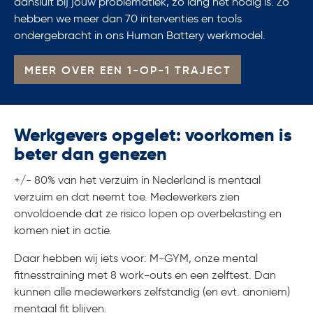
aansluit bij jouw problematiek, zo lang het nodig is. Zo
hebben we meer dan 70 interventies en tools
ondergebracht in ons Human Battery werkmodel.
MEER OVER EEN 1-OP-1 TRAJECT
Werkgevers opgelet: voorkomen is
beter dan genezen
+/- 80% van het verzuim in Nederland is mentaal
verzuim en dat neemt toe. Medewerkers zien
onvoldoende dat ze risico lopen op overbelasting en
komen niet in actie.
Daar hebben wij iets voor: M-GYM, onze mental
fitnesstraining met 8 work-outs en een zelftest. Dan
kunnen alle medewerkers zelfstandig (en evt. anoniem)
mentaal fit blijven.