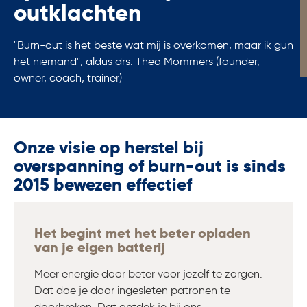
outklachten
"Burn-out is het beste wat mij is overkomen, maar ik gun
het niemand", aldus drs. Theo Mommers (founder,
owner, coach, trainer)
Onze visie op herstel bij
overspanning of burn-out is sinds
2015 bewezen effectief
Het begint met het beter opladen
van je eigen batterij
Meer energie door beter voor jezelf te zorgen.
Dat doe je door ingesleten patronen te
doorbreken. Dat ontdek je bij ons.