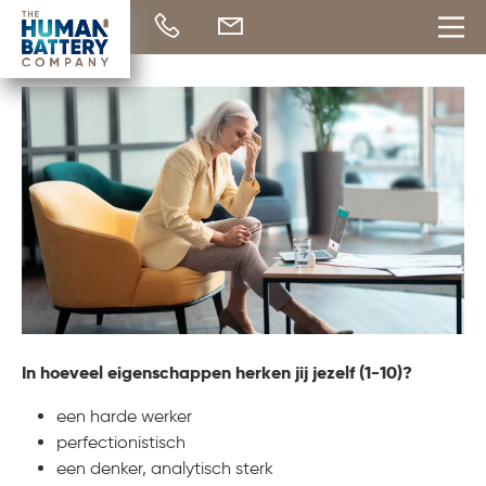
HOME
HERSTEL
PREVENTIE
OVER ONS
REFERENTIES
LOCATIES
CONTACT
MIJN VERHAAL
ZELFTEST
GO-VOETBAL
In hoeveel eigenschappen herken jij jezelf (1-10)?
een harde werker
perfectionistisch
[wpml_language_selector_widget]
een denker, analytisch sterk