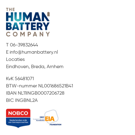
T 06-39832644
E
info@humanbattery.nl
Locaties
Eindhoven, Breda, Arnhem
KvK 56481071
BTW-nummer NL001686521B41
IBAN NL11INGB0007206728
BIC INGBNL2A